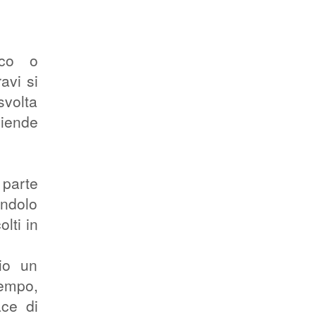
ico o
avi si
svolta
ziende
 parte
endolo
lti in
io un
tempo,
ce di