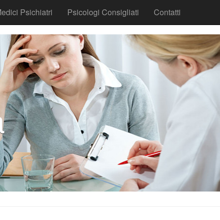
edici Psichiatri
Psicologi Consigliati
Contatti
a