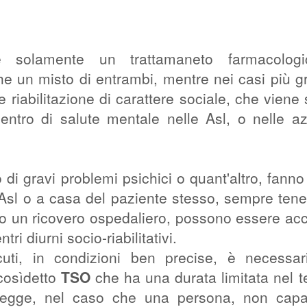
de solamente un trattamaneto farmacolog
he un misto di entrambi, mentre nei casi più gr
 riabilitazione di carattere sociale, che viene 
entro di salute mentale nelle Asl, o nelle a
no di gravi problemi psichici o quant'altro, fanno
e Asl o a casa del paziente stesso, sempre ten
io un ricovero ospedaliero, possono essere acco
ri diurni socio-riabilitativi.
uti, in condizioni ben precise, è necessar
 cosìdetto
TSO
che ha una durata limitata nel 
 legge, nel caso che una persona, non capa