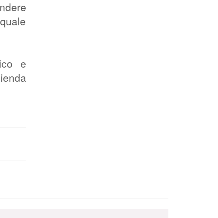
endere
 quale
ico e
zienda