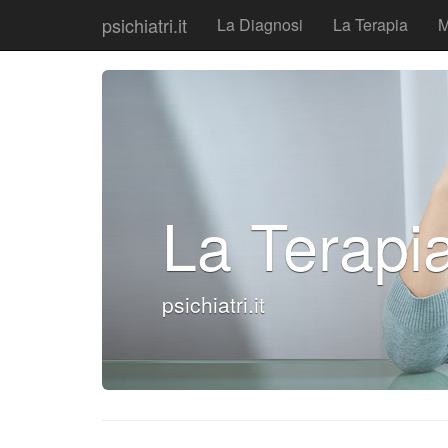
psichiatri.it
La Diagnosi
La Terapia
M
La Terapi
psichiatri.it