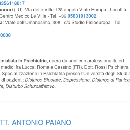
3356118017
nnori
(LU): Via delle Ville 128 angolo Viale Europa - Località
 Centro Medico Le Ville - Tel. +39.
05831913002
a
: Viale dell'Umanesimo, 308 - c/o Studio Fisioeuropa - Tel.
20000
ialista in Psichiatria
, opera da anni con professionalità ed
i medici fra Lucca, Roma e Cassino (FR). Dott. Rossi Psichiatra
Specializzazione in Psichiatria presso l'Università degli Studi d
 di pazienti:
Disturbo Bipolare, Depressione, Disturbo di Panico
e, Disturbo Schizoaffettivo
.
TT. ANTONIO PAIANO