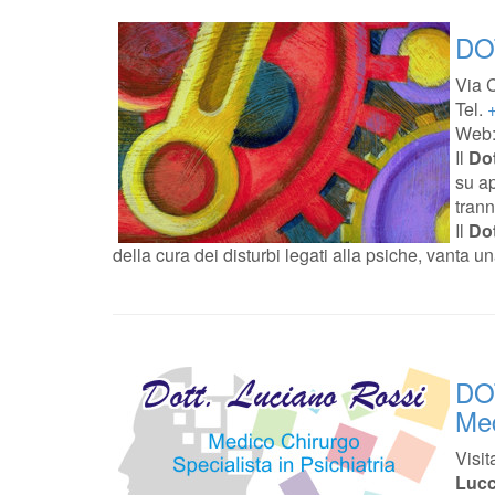
DO
Via C
Tel.
Web
Il
Dot
su ap
trann
Il
Dot
della cura dei disturbi legati alla psiche, vanta
DO
Med
Visit
Luc