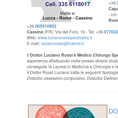
+39.
Capa
- c/o
Rom
+39.
065910802
Cassino
(FR): Via del Foro, 19 - Tel. +39.
07763
Web:
www.lucianorossipsichiatra.it
E-mail:
lucianorossi@inwind.it
Il
Dottor Luciano Rossi è Medico Chirurgo Spec
esperienza effettuando visite presso diversi stud
conseguito la Laurea in Medicina e Chirurgia e la 
Il Dottor Rossi Luciano tratta le seguenti tipologie
Disturbo ossessivo compulsivo, Disturbo Delirant
DO