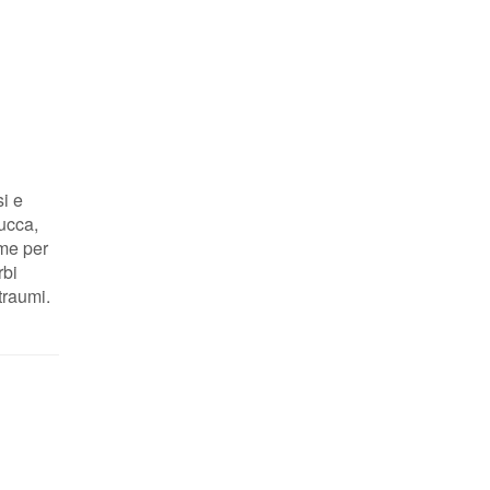
si e
ucca,
me per
rbi
traumi.