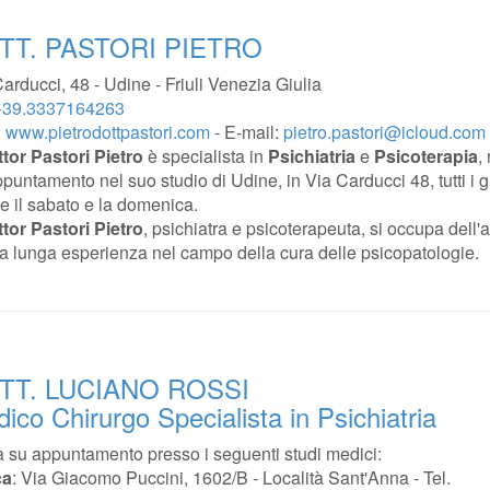
TT. PASTORI PIETRO
arducci, 48 - Udine - Friuli Venezia Giulia
+39.3337164263
:
www.pietrodottpastori.com
- E-mail:
pietro.pastori@icloud.com
tor Pastori Pietro
è specialista in
Psichiatria
e
Psicoterapia
,
puntamento nel suo studio di Udine, in Via Carducci 48, tutti i g
e il sabato e la domenica.
tor Pastori Pietro
, psichiatra e psicoterapeuta, si occupa dell'a
 una lunga esperienza nel campo della cura delle psicopatologie.
TT. LUCIANO ROSSI
ico Chirurgo Specialista in Psichiatria
a su appuntamento presso i seguenti studi medici:
ca
: Via Giacomo Puccini, 1602/B - Località Sant'Anna - Tel.