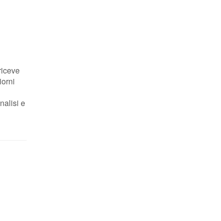
 riceve
iorni
nalisi e