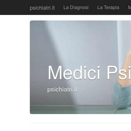
psichiatri.it
La Diagnosi
La Terapia
M
Medici Psi
psichiatri.it