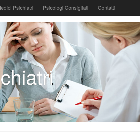
edici Psichiatri
Psicologi Consigliati
Contatti
chiatri