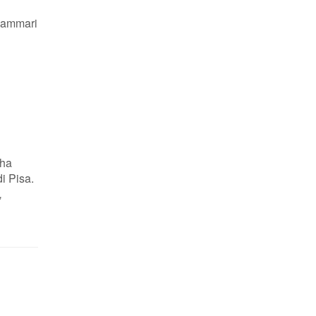
 Lammari
 ha
i Pisa.
,