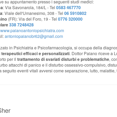
ve su appuntamento presso i seguenti studi medici:
ca
: Via Savonarola, 184/L - Tel
0583 467770
a
: Viale dell'Umanesimo, 308 - Tel
06 5910802
ino
(FR): Via del Foro, 19 - Tel
0776 320000
ulare
338 7248428
b
www.paianoantoniopsichiatra.com
il:
antoniopaianobr62@gmail.com
zzato in Psichiatria e Psicofarmacologia, si occupa della diagno
 terapeutici efficaci e personalizzati
. Dottor Paiano riceve a L
rto per il
trattamento di svariati disturbi e problematiche
, co
sturbo attacchi di panico e il disturbo ossessivo-compulsivo, distu
a seguito eventi vitali avversi come separazione, lutto, malattie, 
Sher